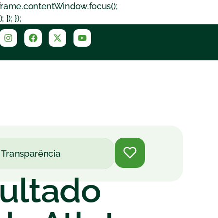
iframe.contentWindow.focus();
); });
Transparência
sultado