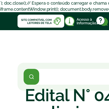
`); doc.close();// Espera o conteúdo carregar e chama
iframe.contentWindow.print(); document.body.removeChil
Edital N° 