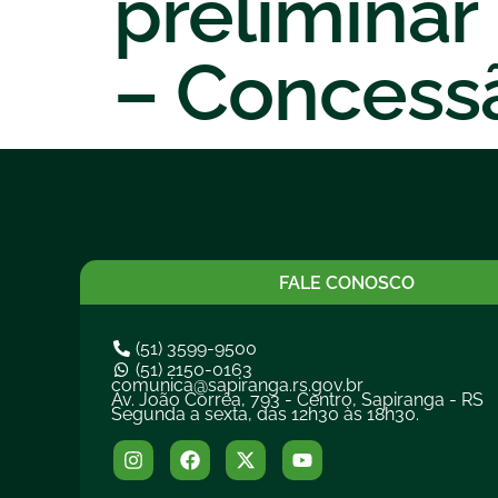
preliminar
– Concessã
FALE CONOSCO
(51) 3599-9500
(51) 2150-0163
comunica@sapiranga.rs.gov.br
Av. João Corrêa, 793 - Centro, Sapiranga - RS
Segunda a sexta, das 12h30 às 18h30.