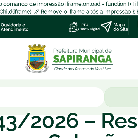
 o comando de impressão iframe.onload = function () { 
d(iframe); // Remove o iframe após a impressão }; }); }
043/2026 – Re