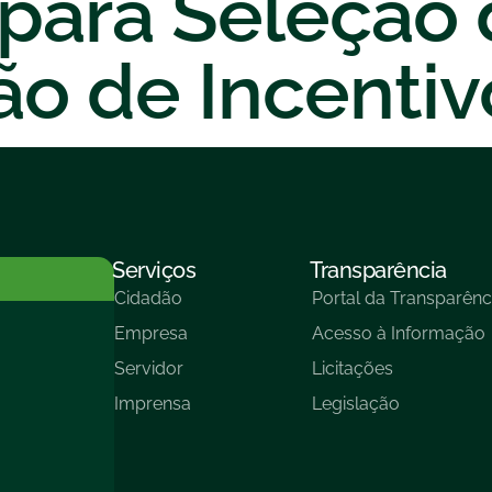
 para Seleção 
o de Incentiv
Serviços
Transparência
Cidadão
Portal da Transparênc
Empresa
Acesso à Informação
Servidor
Licitações
Imprensa
Legislação