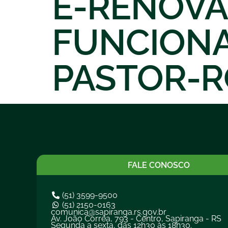
E-RENOVA
FUNCION
PASTOR-R
FALE CONOSCO
(51) 3599-9500
(51) 2150-0163
comunica@sapiranga.rs.gov.br
Av. João Corrêa, 793 - Centro, Sapiranga - RS
Segunda a sexta, das 12h30 às 18h30.