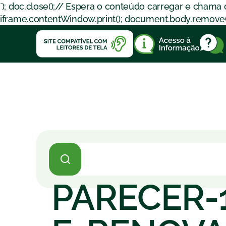
`); doc.close();// Espera o conteúdo carregar e chama
iframe.contentWindow.print(); document.body.removeChil
PARECER-