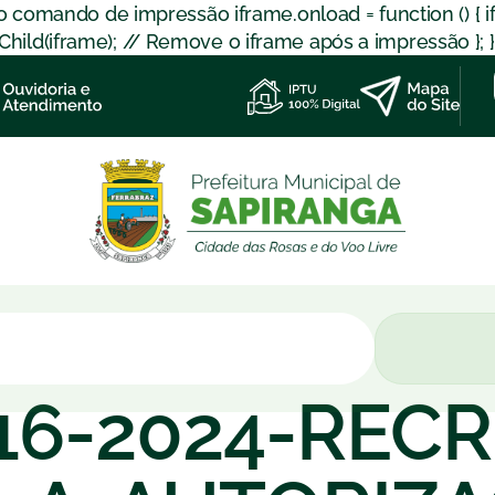
 o comando de impressão iframe.onload = function () { 
d(iframe); // Remove o iframe após a impressão }; }); }
16-2024-REC