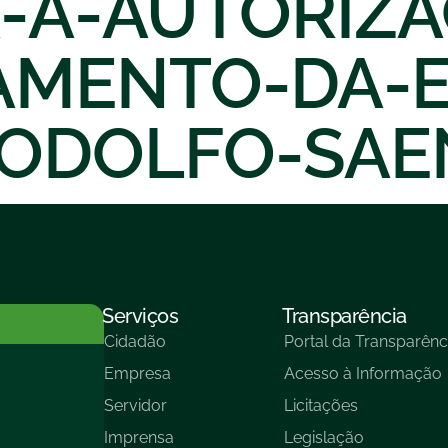
-A-AUTORIZA
AMENTO-DA-E
ODOLFO-SAE
Serviços
Transparência
Cidadão
Portal da Transparênc
Empresa
Acesso à Informação
Servidor
Licitações
Imprensa
Legislação