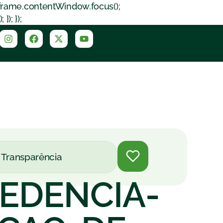
iframe.contentWindow.focus();
); });
Transparência
REDENCIA-