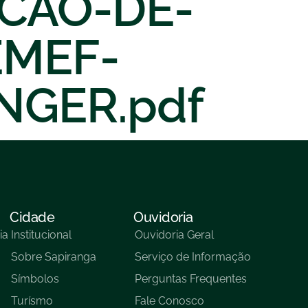
CAO-DE-
MEF-
NGER.pdf
Cidade
Ouvidoria
ia
Institucional
Ouvidoria Geral
Sobre Sapiranga
Serviço de Informação
Símbolos
Perguntas Frequentes
Turísmo
Fale Conosco