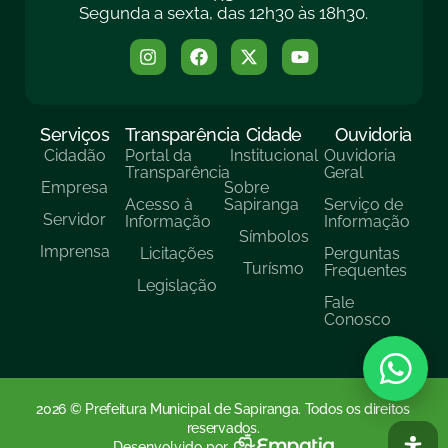
Segunda a sexta, das 12h30 às 18h30.
Serviços
Transparência
Cidade
Ouvidoria
Cidadão
Portal da
Institucional
Ouvidoria
Transparência
Geral
Empresa
Sobre
Acesso à
Sapiranga
Serviço de
Servidor
Informação
Informação
Símbolos
Imprensa
Licitações
Perguntas
Turísmo
Frequentes
Legislação
Fale
Conosco
2026 © Prefeitura Municipal de Sapiranga. Todos os direitos
reservados.
Desenvolvido por