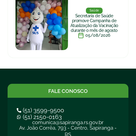
Saúde
Secretaria de Saúde
promove Campanha de
Atualização da Vacinação
durante o mês de agosto
05/08/2026
FALE CONOSCO
(51) 3599-9500
(51) 2150-0163
comunica@sapiranga.rs.gov.br
Av. João Corrêa, 793 - Centro, Sapiranga -
RS