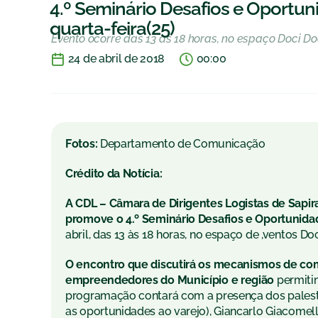
4.º Seminário Desafios e Oportu
quarta-feira(25)
Evento ocorre das 13 às 18 horas, no espaço Doci D
24 de abril de 2018
00:00
Fotos:
Departamento de Comunicação
Crédito da Notícia:
A CDL – Câmara de Dirigentes Logistas de Sapir
promove o 4.º Seminário Desafios e Oportunida
abril, das 13 às 18 horas, no espaço de ,ventos Doc
O encontro que discutirá os mecanismos de com
empreendedores do Município e região
permitin
programação contará com a presença dos palest
as oportunidades ao varejo), Giancarlo Giacomel