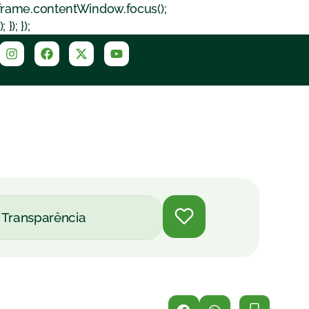
iframe.contentWindow.focus();
); });
Transparência