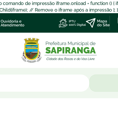
 o comando de impressão iframe.onload = function () { 
d(iframe); // Remove o iframe após a impressão }; }); }