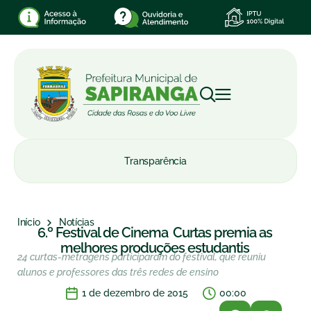
Transparência
Início
Notícias
6.º Festival de Cinema  Curtas premia as
melhores produções estudantis
24 curtas-metragens participaram do festival, que reuniu
alunos e professores das três redes de ensino
1 de dezembro de 2015
00:00