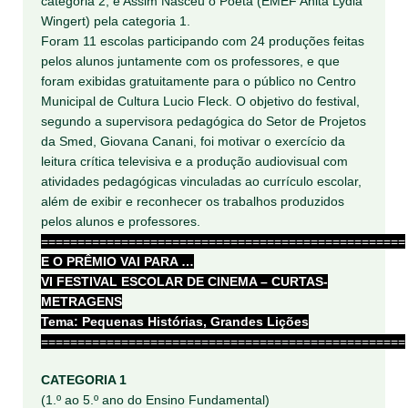
categoria 2; e Assim Nasceu o Poeta (EMEF Anita Lydia
Wingert) pela categoria 1.
Foram 11 escolas participando com 24 produções feitas
pelos alunos juntamente com os professores, e que
foram exibidas gratuitamente para o público no Centro
Municipal de Cultura Lucio Fleck. O objetivo do festival,
segundo a supervisora pedagógica do Setor de Projetos
da Smed, Giovana Canani, foi motivar o exercício da
leitura crítica televisiva e a produção audiovisual com
atividades pedagógicas vinculadas ao currículo escolar,
além de exibir e reconhecer os trabalhos produzidos
pelos alunos e professores.
==================================================
E O PRÊMIO VAI PARA …
VI FESTIVAL ESCOLAR DE CINEMA – CURTAS-
METRAGENS
Tema: Pequenas Histórias, Grandes Lições
==================================================
CATEGORIA 1
(1.º ao 5.º ano do Ensino Fundamental)