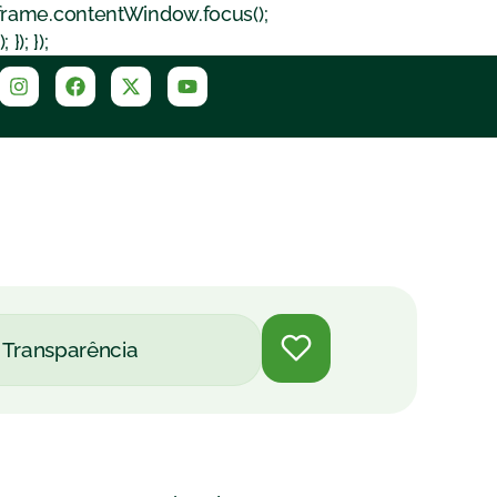
iframe.contentWindow.focus();
); });
Transparência