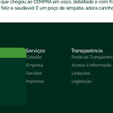
 que chegou ao CEMPRA em 2020, debilitado e com fra
feliz e saudável! É um poço de simpatia, adora carin
Serviços
Transparência
Cidadão
Portal da Transparênc
Empresa
Acesso à Informação
Servidor
Licitações
Imprensa
Legislação