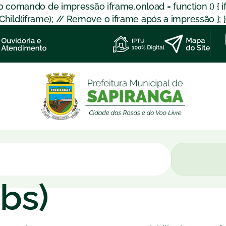
 o comando de impressão iframe.onload = function () { 
d(iframe); // Remove o iframe após a impressão }; }); }
ubs)