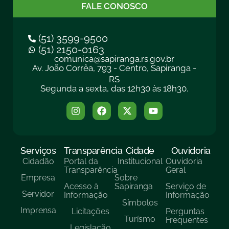
FALE CONOSCO
(51) 3599-9500
(51) 2150-0163
comunica@sapiranga.rs.gov.br
Av. João Corrêa, 793 - Centro, Sapiranga -
RS
Segunda a sexta, das 12h30 às 18h30.
Serviços
Transparência
Cidade
Ouvidoria
Cidadão
Portal da
Institucional
Ouvidoria
Transparência
Geral
Empresa
Sobre
Acesso à
Sapiranga
Serviço de
Servidor
Informação
Informação
Símbolos
Imprensa
Licitações
Perguntas
Turísmo
Frequentes
Legislação