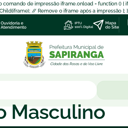
 o comando de impressão iframe.onload = function () { 
d(iframe); // Remove o iframe após a impressão }; }); }
o Masculino