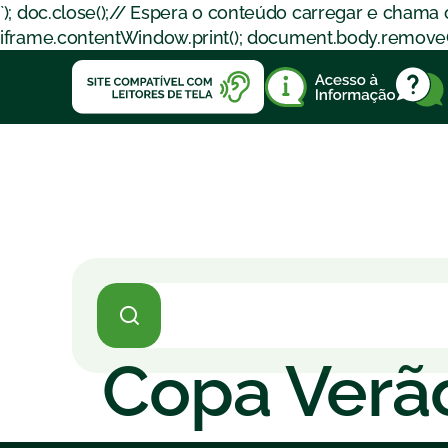
`); doc.close();// Espera o conteúdo carregar e chama
iframe.contentWindow.print(); document.body.removeChil
Copa Verã