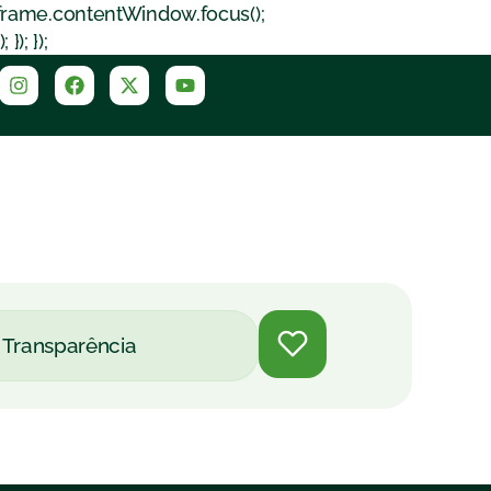
iframe.contentWindow.focus();
); });
Transparência