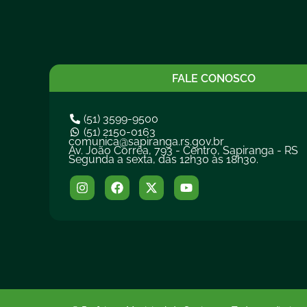
FALE CONOSCO
(51) 3599-9500
(51) 2150-0163
comunica@sapiranga.rs.gov.br
Av. João Corrêa, 793 - Centro, Sapiranga - RS
Segunda a sexta, das 12h30 às 18h30.