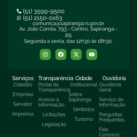
(51) 3599-9500
(51) 2150-0163
comunica@sapiranga.rs.gov.br
Av. João Corrêa, 793 - Centro, Sapiranga -
RS
Segunda a sexta, das 12h30 às 18h30.
Serviços
Transparência
Cidade
Ouvidoria
Cidadão
Portal da
Institucional
Ouvidoria
Transparência
Geral
Empresa
Sobre
Acesso à
Sapiranga
Serviço de
Servidor
Informação
Informação
Símbolos
Imprensa
Licitações
Perguntas
Turísmo
Frequentes
Legislação
Fale
Conosco