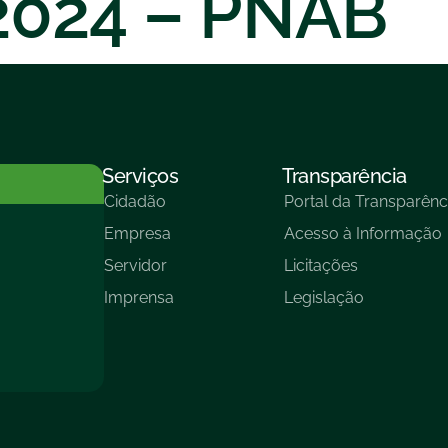
/2024 – PNAB
Serviços
Transparência
Cidadão
Portal da Transparênc
Empresa
Acesso à Informação
Servidor
Licitações
Imprensa
Legislação