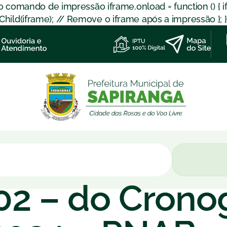
 o comando de impressão iframe.onload = function () { 
d(iframe); // Remove o iframe após a impressão }; }); }
 02 – do Cron