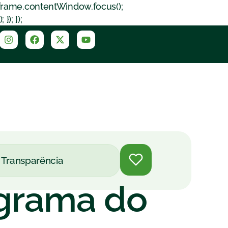
iframe.contentWindow.focus();
); });
Transparência
ograma do