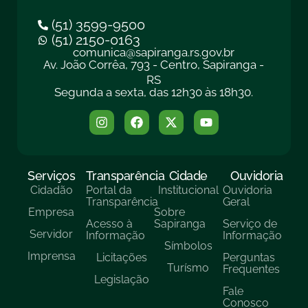
(51) 3599-9500
(51) 2150-0163
comunica@sapiranga.rs.gov.br
Av. João Corrêa, 793 - Centro, Sapiranga -
RS
Segunda a sexta, das 12h30 às 18h30.
Serviços
Transparência
Cidade
Ouvidoria
Cidadão
Portal da
Institucional
Ouvidoria
Transparência
Geral
Empresa
Sobre
Acesso à
Sapiranga
Serviço de
Servidor
Informação
Informação
Símbolos
Imprensa
Licitações
Perguntas
Turísmo
Frequentes
Legislação
Fale
Conosco