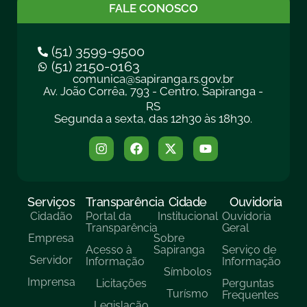
FALE CONOSCO
(51) 3599-9500
(51) 2150-0163
comunica@sapiranga.rs.gov.br
Av. João Corrêa, 793 - Centro, Sapiranga -
RS
Segunda a sexta, das 12h30 às 18h30.
Serviços
Transparência
Cidade
Ouvidoria
Cidadão
Portal da
Institucional
Ouvidoria
Transparência
Geral
Empresa
Sobre
Acesso à
Sapiranga
Serviço de
Servidor
Informação
Informação
Símbolos
Imprensa
Licitações
Perguntas
Turísmo
Frequentes
Legislação