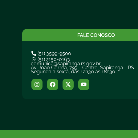
FALE CONOSCO
(51) 3599-9500
(51) 2150-0163
comunica@sapiranga.rs.gov.br
Av. João Corrêa, 793 - Centro, Sapiranga - RS
Segunda a sexta, das 12h30 às 18h30.