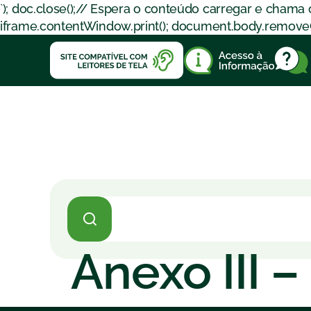
`); doc.close();// Espera o conteúdo carregar e chama
iframe.contentWindow.print(); document.body.removeChil
Anexo III 