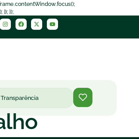
iframe.contentWindow.focus();
); });
Transparência
alho