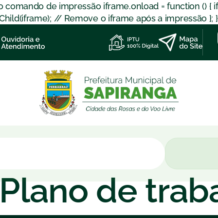
 o comando de impressão iframe.onload = function () { 
d(iframe); // Remove o iframe após a impressão }; }); }
– Plano de trab