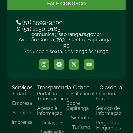
FALE CONOSCO
(51) 3599-9500
(51) 2150-0163
comunica@sapiranga.rs.gov.br
Av. João Corrêa, 793 - Centro, Sapiranga -
RS
Segunda a sexta, das 12h30 às 18h30.
Serviços
Transparência
Cidade
Ouvidoria
Cidadão
Portal da
Institucional
Ouvidoria
Transparência
Geral
Empresa
Sobre
Acesso à
Sapiranga
Serviço de
Servidor
Informação
Informação
Símbolos
Imprensa
Licitações
Perguntas
Turísmo
Frequentes
Legislação