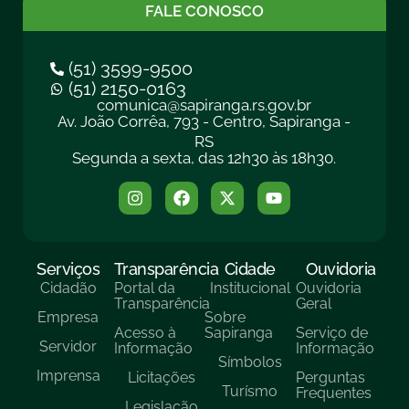
FALE CONOSCO
(51) 3599-9500
(51) 2150-0163
comunica@sapiranga.rs.gov.br
Av. João Corrêa, 793 - Centro, Sapiranga -
RS
Segunda a sexta, das 12h30 às 18h30.
Serviços
Transparência
Cidade
Ouvidoria
Cidadão
Portal da
Institucional
Ouvidoria
Transparência
Geral
Empresa
Sobre
Acesso à
Sapiranga
Serviço de
Servidor
Informação
Informação
Símbolos
Imprensa
Licitações
Perguntas
Turísmo
Frequentes
Legislação