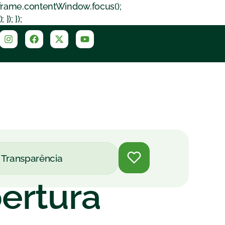
iframe.contentWindow.focus();
); });
Transparência
bertura