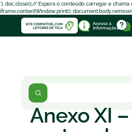
`); doc.close();// Espera o conteúdo carregar e chama
iframe.contentWindow.print(); document.body.removeChil
Anexo XI –