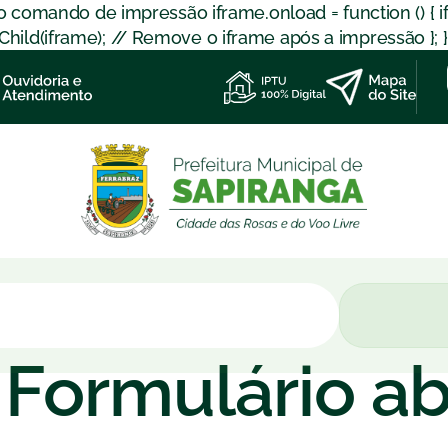
 o comando de impressão iframe.onload = function () { 
d(iframe); // Remove o iframe após a impressão }; }); }
 Formulário a