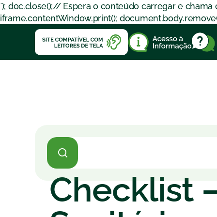
`); doc.close();// Espera o conteúdo carregar e chama
iframe.contentWindow.print(); document.body.removeChil
Checklist –