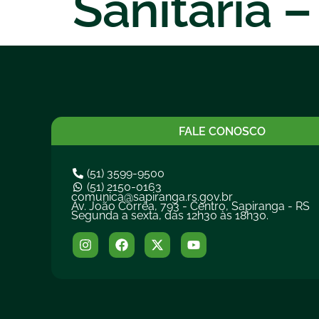
Sanitária –
FALE CONOSCO
(51) 3599-9500
(51) 2150-0163
comunica@sapiranga.rs.gov.br
Av. João Corrêa, 793 - Centro, Sapiranga - RS
Segunda a sexta, das 12h30 às 18h30.