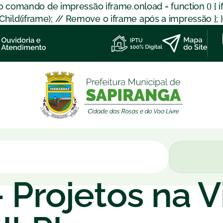
 o comando de impressão iframe.onload = function () { 
d(iframe); // Remove o iframe após a impressão }; }); }
 Projetos na V