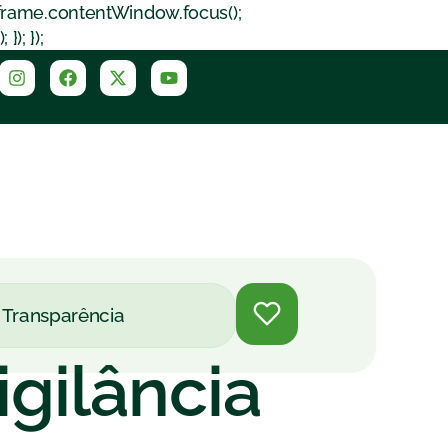
iframe.contentWindow.focus();
); });
Transparência
igilância