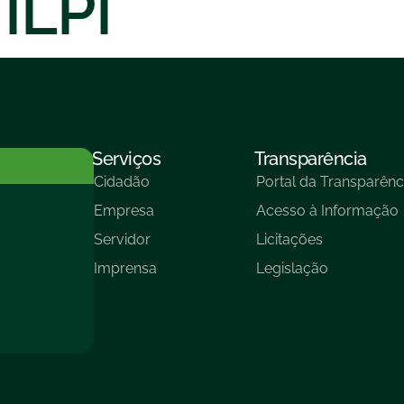
 ILPI
Serviços
Transparência
Cidadão
Portal da Transparênc
Empresa
Acesso à Informação
Servidor
Licitações
Imprensa
Legislação