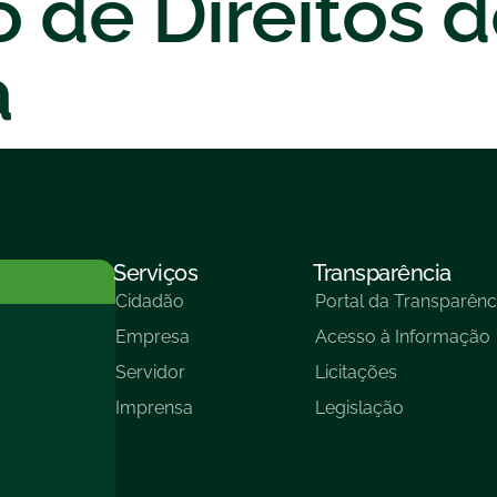
 de Direitos 
a
Serviços
Transparência
Cidadão
Portal da Transparênc
Empresa
Acesso à Informação
Servidor
Licitações
Imprensa
Legislação