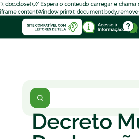
`); doc.close();// Espera o conteúdo carregar e chama
iframe.contentWindow.print(); document.body.removeChil
Decreto Mu