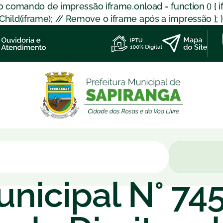
 o comando de impressão iframe.onload = function () { 
d(iframe); // Remove o iframe após a impressão }; }); }
nicipal N° 74