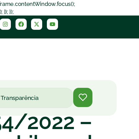
iframe.contentWindow.focus();
); });
Transparência
54/2022 –