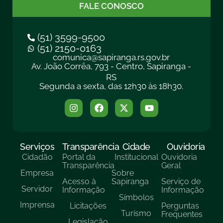
FALE CONOSCO
(51) 3599-9500
(51) 2150-0163
comunica@sapiranga.rs.gov.br
Av. João Corrêa, 793 - Centro, Sapiranga -
RS
Segunda a sexta, das 12h30 às 18h30.
Serviços
Transparência
Cidade
Ouvidoria
Cidadão
Portal da
Institucional
Ouvidoria
Transparência
Geral
Empresa
Sobre
Acesso à
Sapiranga
Serviço de
Servidor
Informação
Informação
Símbolos
Imprensa
Licitações
Perguntas
Turísmo
Frequentes
Legislação