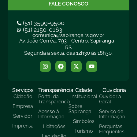
FALE CONOSCO
(51) 3599-9500
(51) 2150-0163
comunica@sapiranga.rs.gov.br
Av. João Corrêa, 793 - Centro, Sapiranga -
RS
Segunda a sexta, das 12h30 às 18h30.
Serviços
Transparência
Cidade
Ouvidoria
Cidadão
Portal da
Institucional
Ouvidoria
Transparência
Geral
Empresa
Sobre
Acesso à
Sapiranga
Serviço de
Servidor
Informação
Informação
Símbolos
Imprensa
Licitações
Perguntas
Turísmo
Frequentes
Legislação