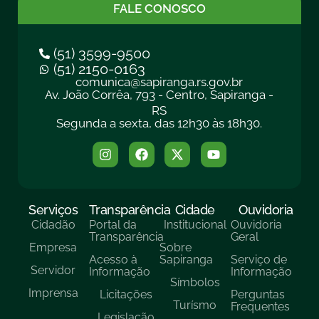
FALE CONOSCO
(51) 3599-9500
(51) 2150-0163
comunica@sapiranga.rs.gov.br
Av. João Corrêa, 793 - Centro, Sapiranga -
RS
Segunda a sexta, das 12h30 às 18h30.
Serviços
Transparência
Cidade
Ouvidoria
Cidadão
Portal da
Institucional
Ouvidoria
Transparência
Geral
Empresa
Sobre
Acesso à
Sapiranga
Serviço de
Servidor
Informação
Informação
Símbolos
Imprensa
Licitações
Perguntas
Turísmo
Frequentes
Legislação