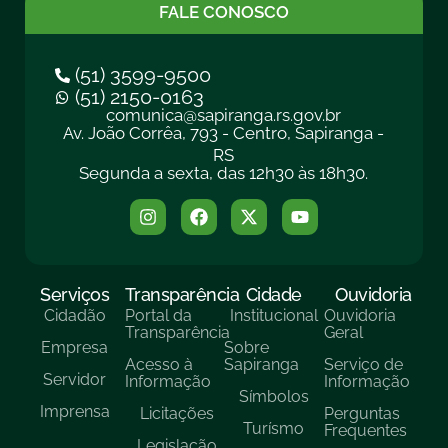
FALE CONOSCO
(51) 3599-9500
(51) 2150-0163
comunica@sapiranga.rs.gov.br
Av. João Corrêa, 793 - Centro, Sapiranga -
RS
Segunda a sexta, das 12h30 às 18h30.
Serviços
Transparência
Cidade
Ouvidoria
Cidadão
Portal da
Institucional
Ouvidoria
Transparência
Geral
Empresa
Sobre
Acesso à
Sapiranga
Serviço de
Servidor
Informação
Informação
Símbolos
Imprensa
Licitações
Perguntas
Turísmo
Frequentes
Legislação