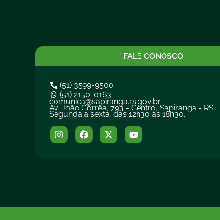
FALE CONOSCO
(51) 3599-9500
(51) 2150-0163
comunica@sapiranga.rs.gov.br
Av. João Corrêa, 793 - Centro, Sapiranga - RS
Segunda a sexta, das 12h30 às 18h30.