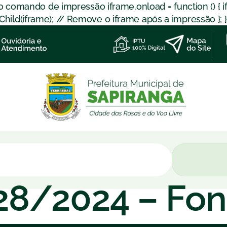
 o comando de impressão iframe.onload = function () { 
d(iframe); // Remove o iframe após a impressão }; }); }
028/2024 – Fo