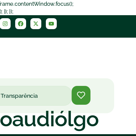
iframe.contentWindow.focus();
); });
Transparência
noaudiólgo