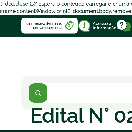
`); doc.close();// Espera o conteúdo carregar e chama
iframe.contentWindow.print(); document.body.removeChil
Edital N° 