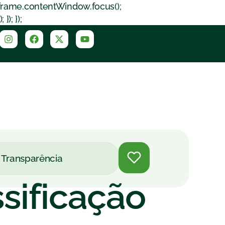
iframe.contentWindow.focus();
); });
Transparência
ssificação