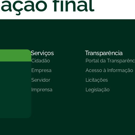
ação final
Serviços
Transparência
Cidadão
Portal da Transparênc
Empresa
Acesso à Informação
Servidor
Licitações
Imprensa
Legislação