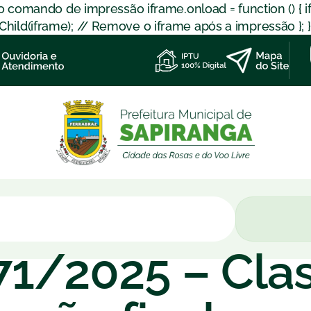
 o comando de impressão iframe.onload = function () { 
d(iframe); // Remove o iframe após a impressão }; }); }
071/2025 – Cla