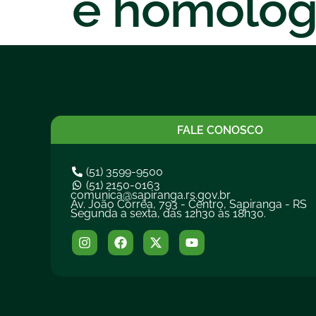
e homolog
FALE CONOSCO
(51) 3599-9500
(51) 2150-0163
comunica@sapiranga.rs.gov.br
Av. João Corrêa, 793 - Centro, Sapiranga - RS
Segunda a sexta, das 12h30 às 18h30.