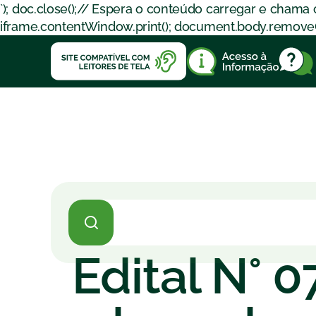
`); doc.close();// Espera o conteúdo carregar e chama
iframe.contentWindow.print(); document.body.removeChil
Edital N° 