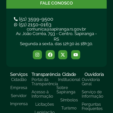
FALE CONOSCO
(51) 3599-9500
(51) 2150-0163
comunica@sapiranga.rs.gov.br
Av. João Corrêa, 793 - Centro, Sapiranga -
RS
Segunda a sexta, das 12h30 às 18h30.
Serviços
Transparência
Cidade
Ouvidoria
Cidadão
Portal da
Institucional
Ouvidoria
Transparência
Geral
Empresa
Sobre
Acesso à
Sapiranga
Serviço de
Servidor
Informação
Informação
Símbolos
Imprensa
Licitações
Perguntas
Turísmo
Frequentes
Legislação