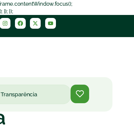
iframe.contentWindow.focus();
); });
Transparência
a