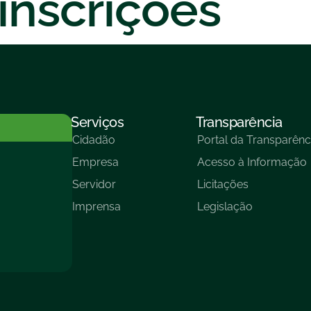
 inscrições
Serviços
Transparência
Cidadão
Portal da Transparênc
Empresa
Acesso à Informação
Servidor
Licitações
Imprensa
Legislação