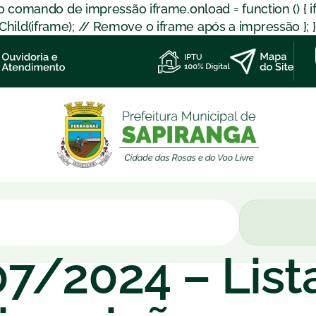
 o comando de impressão iframe.onload = function () { 
d(iframe); // Remove o iframe após a impressão }; }); }
07/2024 – List