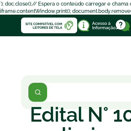
`); doc.close();// Espera o conteúdo carregar e chama
iframe.contentWindow.print(); document.body.removeChil
Edital N° 1