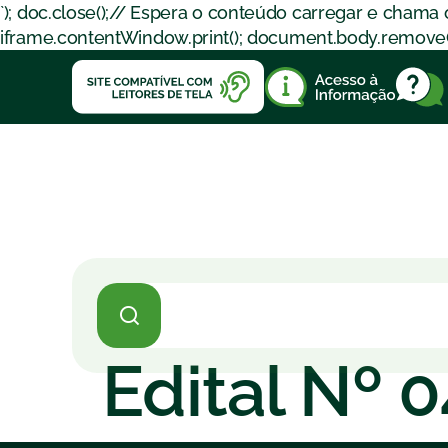
`); doc.close();// Espera o conteúdo carregar e chama
iframe.contentWindow.print(); document.body.removeChil
Edital Nº 