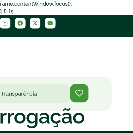
iframe.contentWindow.focus();
); });
Transparência
orrogação