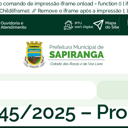
 o comando de impressão iframe.onload = function () { 
d(iframe); // Remove o iframe após a impressão }; }); }
045/2025 – Pr