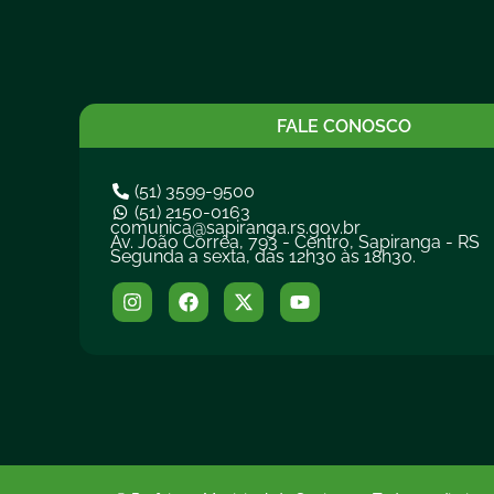
FALE CONOSCO
(51) 3599-9500
(51) 2150-0163
comunica@sapiranga.rs.gov.br
Av. João Corrêa, 793 - Centro, Sapiranga - RS
Segunda a sexta, das 12h30 às 18h30.