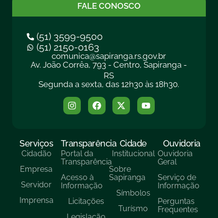
FALE CONOSCO
(51) 3599-9500
(51) 2150-0163
comunica@sapiranga.rs.gov.br
Av. João Corrêa, 793 - Centro, Sapiranga -
RS
Segunda a sexta, das 12h30 às 18h30.
Serviços
Transparência
Cidade
Ouvidoria
Cidadão
Portal da
Institucional
Ouvidoria
Transparência
Geral
Empresa
Sobre
Acesso à
Sapiranga
Serviço de
Servidor
Informação
Informação
Símbolos
Imprensa
Licitações
Perguntas
Turísmo
Frequentes
Legislação