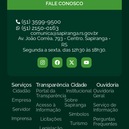
FALE CONOSCO
(51) 3599-9500
(51) 2150-0163
comunica@sapiranga.rs.gov.br
Av. João Corrêa, 793 - Centro, Sapiranga -
RS
Segunda a sexta, das 12h30 às 18h30.
Serviços
Transparência
Cidade
Ouvidoria
Cidadão
Portal da
Institucional
Ouvidoria
Transparência
Geral
Empresa
Sobre
Acesso à
Sapiranga
Serviço de
Servidor
Informação
Informação
Símbolos
Imprensa
Licitações
Perguntas
Turísmo
Frequentes
Legislação