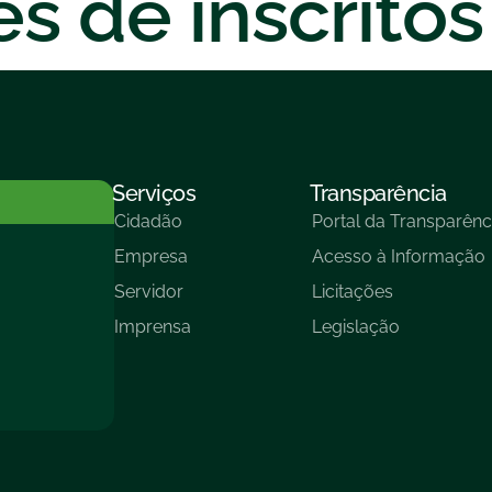
s de inscritos
Serviços
Transparência
Cidadão
Portal da Transparênc
Empresa
Acesso à Informação
Servidor
Licitações
Imprensa
Legislação