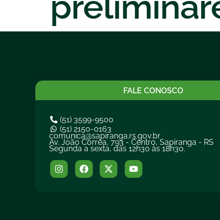
preliminare
FALE CONOSCO
(51) 3599-9500
(51) 2150-0163
comunica@sapiranga.rs.gov.br
Av. João Corrêa, 793 - Centro, Sapiranga - RS
Segunda a sexta, das 12h30 às 18h30.