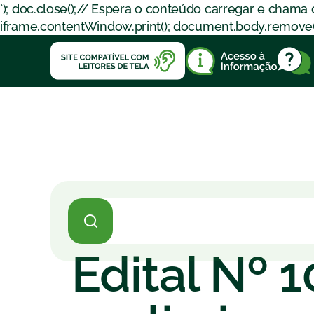
`); doc.close();// Espera o conteúdo carregar e chama
iframe.contentWindow.print(); document.body.removeChil
Edital Nº 