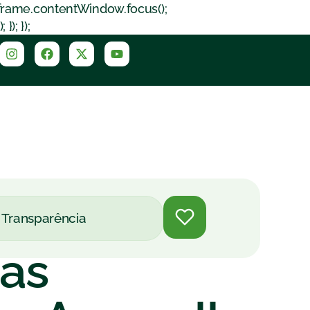
iframe.contentWindow.focus();
); });
Transparência
tas