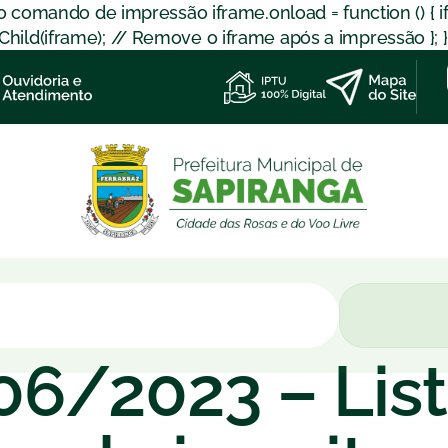
 o comando de impressão iframe.onload = function () { 
d(iframe); // Remove o iframe após a impressão }; }); }
106/2023 – Lis