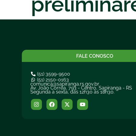
preliminar
FALE CONOSCO
(51) 3599-9500
(51) 2150-0163
comunica@sapiranga.rs.gov.br
Av. João Corrêa, 793 - Centro, Sapiranga - RS
Segunda a sexta, das 12h30 às 18h30.