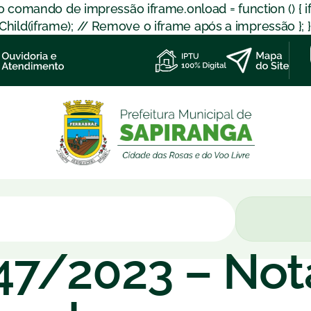
 o comando de impressão iframe.onload = function () { 
d(iframe); // Remove o iframe após a impressão }; }); }
147/2023 – Not