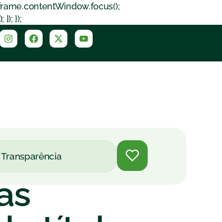
iframe.contentWindow.focus();
); });
Transparência
as