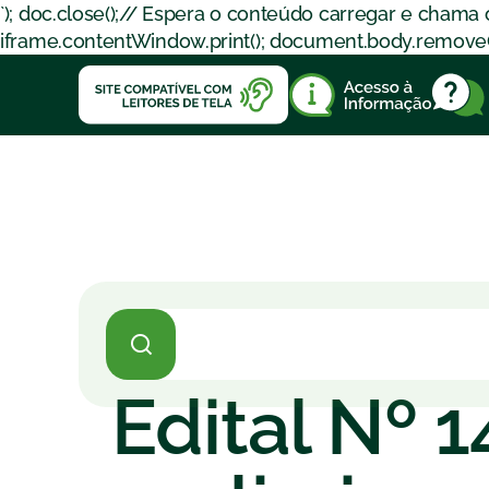
`); doc.close();// Espera o conteúdo carregar e chama
iframe.contentWindow.print(); document.body.removeChil
Edital Nº 