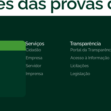
es das provas 
Serviços
Transparência
Cidadão
Portal da Transparênc
Empresa
Acesso à Informação
Servidor
Licitações
Imprensa
Legislação