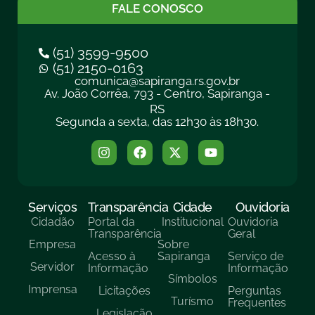
FALE CONOSCO
(51) 3599-9500
(51) 2150-0163
comunica@sapiranga.rs.gov.br
Av. João Corrêa, 793 - Centro, Sapiranga -
RS
Segunda a sexta, das 12h30 às 18h30.
Serviços
Transparência
Cidade
Ouvidoria
Cidadão
Portal da
Institucional
Ouvidoria
Transparência
Geral
Empresa
Sobre
Acesso à
Sapiranga
Serviço de
Servidor
Informação
Informação
Símbolos
Imprensa
Licitações
Perguntas
Turísmo
Frequentes
Legislação