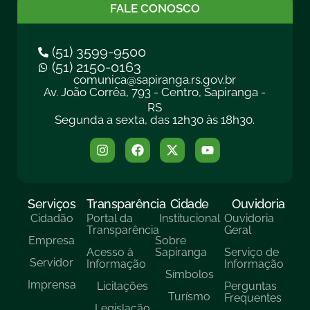
FALE CONOSCO
(51) 3599-9500
(51) 2150-0163
comunica@sapiranga.rs.gov.br
Av. João Corrêa, 793 - Centro, Sapiranga -
RS
Segunda a sexta, das 12h30 às 18h30.
Serviços
Transparência
Cidade
Ouvidoria
Cidadão
Portal da
Institucional
Ouvidoria
Transparência
Geral
Empresa
Sobre
Acesso à
Sapiranga
Serviço de
Servidor
Informação
Informação
Símbolos
Imprensa
Licitações
Perguntas
Turísmo
Frequentes
Legislação