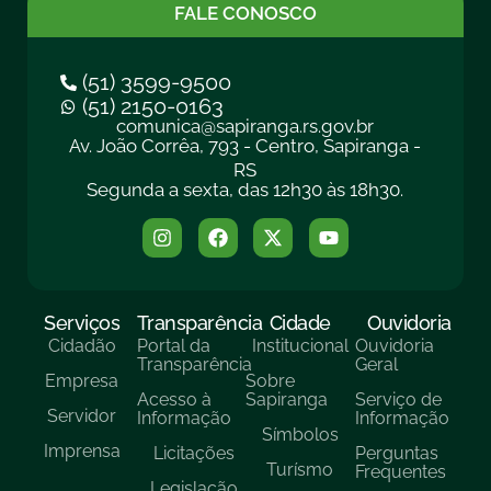
FALE CONOSCO
(51) 3599-9500
(51) 2150-0163
comunica@sapiranga.rs.gov.br
Av. João Corrêa, 793 - Centro, Sapiranga -
RS
Segunda a sexta, das 12h30 às 18h30.
Serviços
Transparência
Cidade
Ouvidoria
Cidadão
Portal da
Institucional
Ouvidoria
Transparência
Geral
Empresa
Sobre
Acesso à
Sapiranga
Serviço de
Servidor
Informação
Informação
Símbolos
Imprensa
Licitações
Perguntas
Turísmo
Frequentes
Legislação