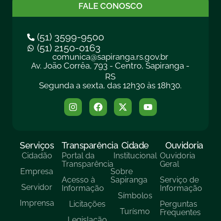
FALE CONOSCO
(51) 3599-9500
(51) 2150-0163
comunica@sapiranga.rs.gov.br
Av. João Corrêa, 793 - Centro, Sapiranga -
RS
Segunda a sexta, das 12h30 às 18h30.
Serviços
Transparência
Cidade
Ouvidoria
Cidadão
Portal da
Institucional
Ouvidoria
Transparência
Geral
Empresa
Sobre
Acesso à
Sapiranga
Serviço de
Servidor
Informação
Informação
Símbolos
Imprensa
Licitações
Perguntas
Turísmo
Frequentes
Legislação