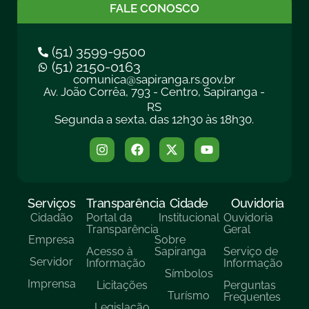
FALE CONOSCO
(51) 3599-9500
(51) 2150-0163
comunica@sapiranga.rs.gov.br
Av. João Corrêa, 793 - Centro, Sapiranga -
RS
Segunda a sexta, das 12h30 às 18h30.
Serviços
Transparência
Cidade
Ouvidoria
Cidadão
Portal da
Institucional
Ouvidoria
Transparência
Geral
Empresa
Sobre
Acesso à
Sapiranga
Serviço de
Servidor
Informação
Informação
Símbolos
Imprensa
Licitações
Perguntas
Turísmo
Frequentes
Legislação