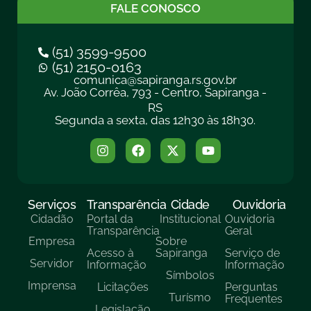
FALE CONOSCO
(51) 3599-9500
(51) 2150-0163
comunica@sapiranga.rs.gov.br
Av. João Corrêa, 793 - Centro, Sapiranga -
RS
Segunda a sexta, das 12h30 às 18h30.
Serviços
Transparência
Cidade
Ouvidoria
Cidadão
Portal da
Institucional
Ouvidoria
Transparência
Geral
Empresa
Sobre
Acesso à
Sapiranga
Serviço de
Servidor
Informação
Informação
Símbolos
Imprensa
Licitações
Perguntas
Turísmo
Frequentes
Legislação