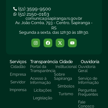
(51) 3599-9500
(51) 2150-0163
comunica@sapiranga.rs.gov.br
Av. João Corrêa, 793 - Centro, Sapiranga -
RS
Segunda a sexta, das 12h30 às 18h30.
Serviços
Transparência
Cidade
Ouvidoria
Cidadão
Portal da
Institucional
Ouvidoria
Transparência
Geral
Empresa
Sobre
Acesso à
Sapiranga
Serviço de
Servidor
Informação
Informação
Símbolos
Imprensa
Licitações
Perguntas
Turísmo
Frequentes
Legislação
Fale
Conosco