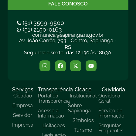
FALE CONOSCO
(51) 3599-9500
(51) 2150-0163
comunica@sapiranga.rs.gov.br
Av. João Corrêa, 793 - Centro, Sapiranga -
RS
Segunda a sexta, das 12h30 às 18h30.
Serviços
Transparência
Cidade
Ouvidoria
Cidadão
Portal da
Institucional
Ouvidoria
Transparência
Geral
Empresa
Sobre
Acesso à
Sapiranga
Serviço de
Servidor
Informação
Informação
Símbolos
Imprensa
Licitações
Perguntas
Turísmo
Frequentes
Legislação