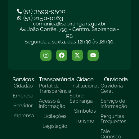
(51) 3599-9500
(51) 2150-0163
comunica@sapiranga.rs.gov.br
Av. João Corrêa, 793 - Centro, Sapiranga -
RS
Segunda a sexta, das 12h30 às 18h30.
Serviços
Transparência
Cidade
Ouvidoria
Cidadão
Portal da
Institucional
Ouvidoria
Transparência
Geral
Empresa
Sobre
Acesso à
Sapiranga
Serviço de
Servidor
Informação
Informação
Símbolos
Imprensa
Licitações
Perguntas
Turísmo
Frequentes
Legislação
Fale
Conosco