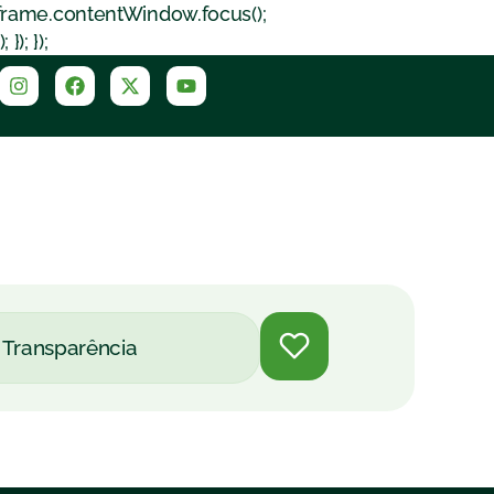
iframe.contentWindow.focus();
); });
Transparência