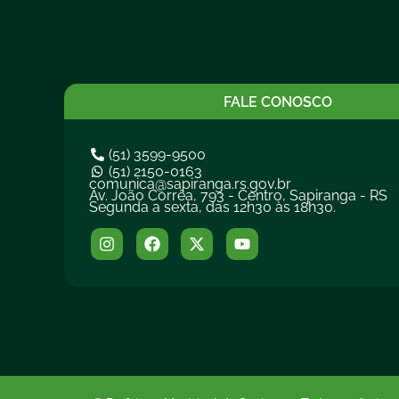
FALE CONOSCO
(51) 3599-9500
(51) 2150-0163
comunica@sapiranga.rs.gov.br
Av. João Corrêa, 793 - Centro, Sapiranga - RS
Segunda a sexta, das 12h30 às 18h30.