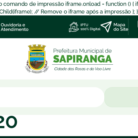
 o comando de impressão iframe.onload = function () { 
d(iframe); // Remove o iframe após a impressão }; }); }
20