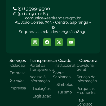
(51) 3599-9500
(51) 2150-0163
comunica@sapiranga.rs.gov.br
Av. João Corrêa, 793 - Centro, Sapiranga -
RS
Segunda a sexta, das 12h30 às 18h30.
Serviços
Transparência
Cidade
Ouvidoria
Cidadão
Portal da
Institucional
Ouvidoria
Transparência
Geral
Empresa
Sobre
Acesso à
Sapiranga
Serviço de
Servidor
Informação
Informação
Símbolos
Imprensa
Licitações
Perguntas
Turísmo
Frequentes
Legislação
Fale
Conosco