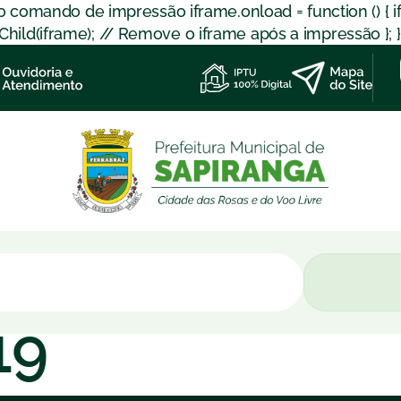
 o comando de impressão iframe.onload = function () { 
d(iframe); // Remove o iframe após a impressão }; }); }
19