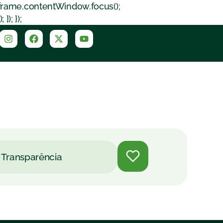
iframe.contentWindow.focus();
); });
Transparência