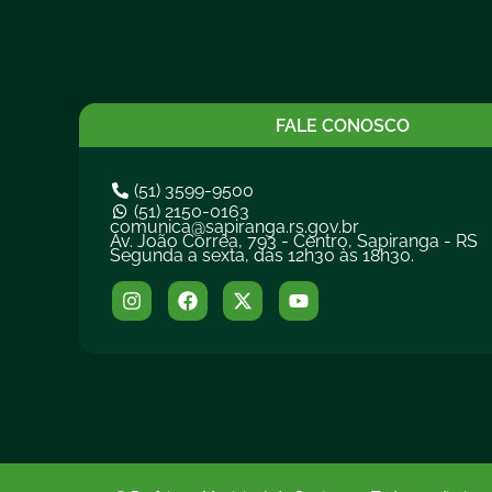
FALE CONOSCO
(51) 3599-9500
(51) 2150-0163
comunica@sapiranga.rs.gov.br
Av. João Corrêa, 793 - Centro, Sapiranga - RS
Segunda a sexta, das 12h30 às 18h30.