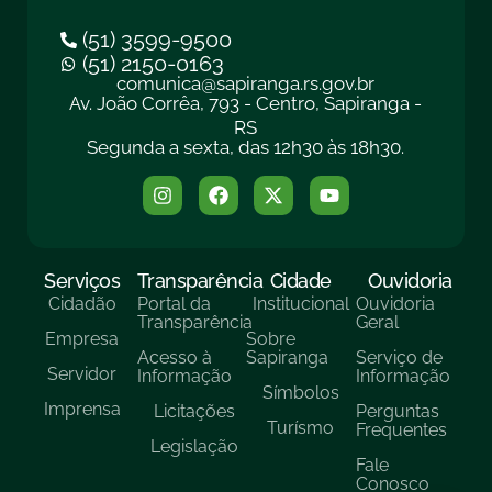
(51) 3599-9500
(51) 2150-0163
comunica@sapiranga.rs.gov.br
Av. João Corrêa, 793 - Centro, Sapiranga -
RS
Segunda a sexta, das 12h30 às 18h30.
Serviços
Transparência
Cidade
Ouvidoria
Cidadão
Portal da
Institucional
Ouvidoria
Transparência
Geral
Empresa
Sobre
Acesso à
Sapiranga
Serviço de
Servidor
Informação
Informação
Símbolos
Imprensa
Licitações
Perguntas
Turísmo
Frequentes
Legislação
Fale
Conosco