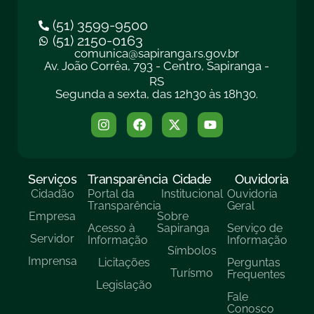
(51) 3599-9500
(51) 2150-0163
comunica@sapiranga.rs.gov.br
Av. João Corrêa, 793 - Centro, Sapiranga -
RS
Segunda a sexta, das 12h30 às 18h30.
Serviços
Transparência
Cidade
Ouvidoria
Cidadão
Portal da
Institucional
Ouvidoria
Transparência
Geral
Empresa
Sobre
Acesso à
Sapiranga
Serviço de
Servidor
Informação
Informação
Símbolos
Imprensa
Licitações
Perguntas
Turísmo
Frequentes
Legislação
Fale
Conosco