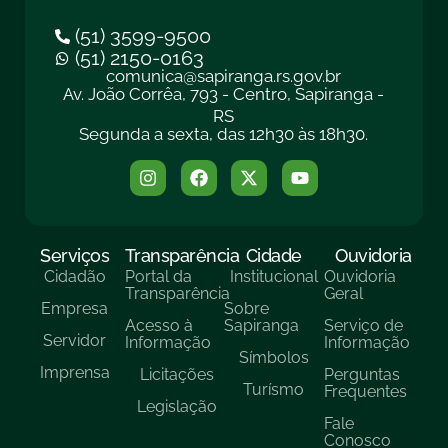
(51) 3599-9500
(51) 2150-0163
comunica@sapiranga.rs.gov.br
Av. João Corrêa, 793 - Centro, Sapiranga -
RS
Segunda a sexta, das 12h30 às 18h30.
Serviços
Transparência
Cidade
Ouvidoria
Cidadão
Portal da
Institucional
Ouvidoria
Transparência
Geral
Empresa
Sobre
Acesso à
Sapiranga
Serviço de
Servidor
Informação
Informação
Símbolos
Imprensa
Licitações
Perguntas
Turísmo
Frequentes
Legislação
Fale
Conosco