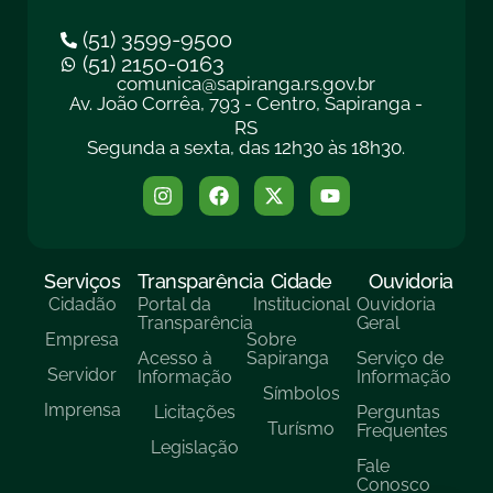
(51) 3599-9500
(51) 2150-0163
comunica@sapiranga.rs.gov.br
Av. João Corrêa, 793 - Centro, Sapiranga -
RS
Segunda a sexta, das 12h30 às 18h30.
Serviços
Transparência
Cidade
Ouvidoria
Cidadão
Portal da
Institucional
Ouvidoria
Transparência
Geral
Empresa
Sobre
Acesso à
Sapiranga
Serviço de
Servidor
Informação
Informação
Símbolos
Imprensa
Licitações
Perguntas
Turísmo
Frequentes
Legislação
Fale
Conosco