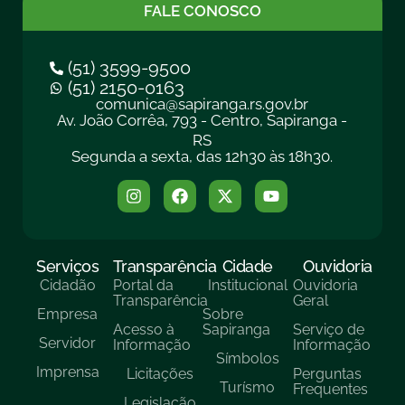
FALE CONOSCO
(51) 3599-9500
(51) 2150-0163
comunica@sapiranga.rs.gov.br
Av. João Corrêa, 793 - Centro, Sapiranga -
RS
Segunda a sexta, das 12h30 às 18h30.
Serviços
Transparência
Cidade
Ouvidoria
Cidadão
Portal da
Institucional
Ouvidoria
Transparência
Geral
Empresa
Sobre
Acesso à
Sapiranga
Serviço de
Servidor
Informação
Informação
Símbolos
Imprensa
Licitações
Perguntas
Turísmo
Frequentes
Legislação