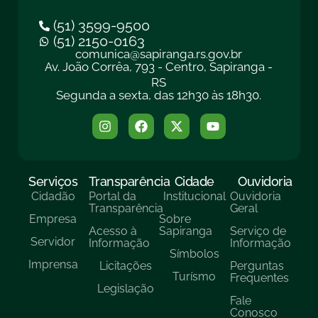
(51) 3599-9500
(51) 2150-0163
comunica@sapiranga.rs.gov.br
Av. João Corrêa, 793 - Centro, Sapiranga -
RS
Segunda a sexta, das 12h30 às 18h30.
Serviços
Transparência
Cidade
Ouvidoria
Cidadão
Portal da
Institucional
Ouvidoria
Transparência
Geral
Empresa
Sobre
Acesso à
Sapiranga
Serviço de
Servidor
Informação
Informação
Símbolos
Imprensa
Licitações
Perguntas
Turísmo
Frequentes
Legislação
Fale
Conosco