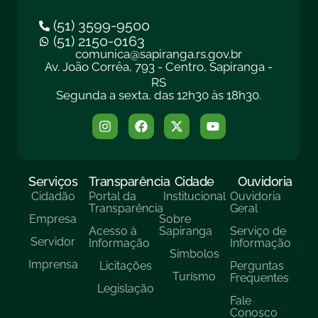
(51) 3599-9500
(51) 2150-0163
comunica@sapiranga.rs.gov.br
Av. João Corrêa, 793 - Centro, Sapiranga -
RS
Segunda a sexta, das 12h30 às 18h30.
Serviços
Transparência
Cidade
Ouvidoria
Cidadão
Portal da
Institucional
Ouvidoria
Transparência
Geral
Empresa
Sobre
Acesso à
Sapiranga
Serviço de
Servidor
Informação
Informação
Símbolos
Imprensa
Licitações
Perguntas
Turísmo
Frequentes
Legislação
Fale
Conosco